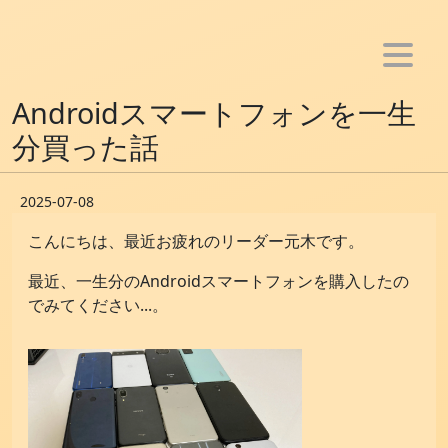
ホーム
Androidスマートフォンを一生
お知らせ
分買った話
メンバー
2025-07-08
活動
こんにちは、最近お疲れのリーダー元木です。
- アプリ制作
最近、一生分のAndroidスマートフォンを購入したの
- Youtube活動
でみてください...。
- ブログ活動
- SNS bot制作
- 音楽活動
雑記