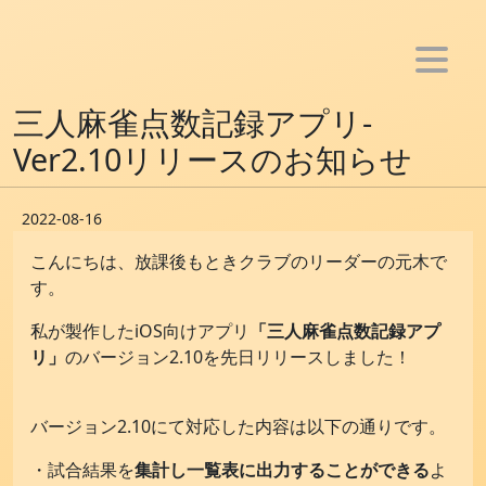
ホーム
三人麻雀点数記録アプリ-
お知らせ
Ver2.10リリースのお知らせ
メンバー
2022-08-16
活動
こんにちは、放課後もときクラブのリーダーの元木で
- アプリ制作
す。
- Youtube活動
私が製作したiOS向けアプリ
「三人麻雀点数記録アプ
- ブログ活動
リ」
のバージョン2.10を先日リリースしました！
- SNS bot制作
- 音楽活動
バージョン2.10にて対応した内容は以下の通りです。
雑記
・試合結果を
集計し一覧表に出力することができる
よ