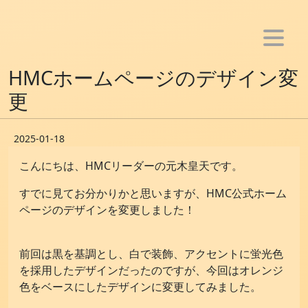
ホーム
HMCホームページのデザイン変
お知らせ
更
メンバー
2025-01-18
活動
こんにちは、HMCリーダーの元木皇天です。
- アプリ制作
すでに見てお分かりかと思いますが、HMC公式ホーム
- Youtube活動
ページのデザインを変更しました！
- ブログ活動
- SNS bot制作
前回は黒を基調とし、白で装飾、アクセントに蛍光色
- 音楽活動
を採用したデザインだったのですが、今回はオレンジ
色をベースにしたデザインに変更してみました。
雑記