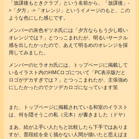
「放課後もときクラブ」という名前から、「放課後」-
お問い合わせ
>「夕方」->「オレンジ」というイメージのもと、この
ような色にした感じです。
メンバーの灰色ギツネ氏には「夕方ならもう少し暗い
オレンジでは？」とつっこまれたが、明るいサークル
感を出したかったので、あえて明るめのオレンジを採
用してみました。
メンバーのヒラオカ氏には、トップページに掲載して
いるイラスト内のHMCロゴについて「PC表示版だと
ロゴがデカすぎでは？」とつっこまれたが、主張強め
にしたかったのでクソデカロゴになっています笑
また、トップページに掲載されている和室のイラスト
は、何を隠そうこの私（元木）が書きました（ドヤ）
まあ、絵が上手い人たちと比較したら下手ではありま
すが、普段絵を全く描かない人間が描いたと思えばま