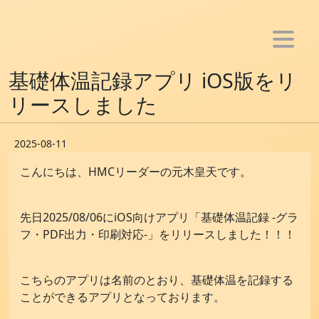
ホーム
基礎体温記録アプリ iOS版をリ
お知らせ
リースしました
メンバー
2025-08-11
活動
こんにちは、HMCリーダーの元木皇天です。
- アプリ制作
- Youtube活動
先日2025/08/06にiOS向けアプリ「基礎体温記録 -グラ
- ブログ活動
フ・PDF出力・印刷対応-」をリリースしました！！！
- SNS bot制作
- 音楽活動
こちらのアプリは名前のとおり、基礎体温を記録する
ことができるアプリとなっております。
雑記