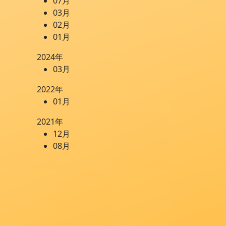
07月
03月
02月
01月
2024年
03月
2022年
01月
2021年
12月
08月